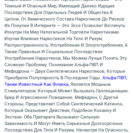
Темный И Опасный Мир, Имеющий Далеко Идущие
Последствия Для Отдельных Людей И Общества В
Целом. От Химического Состава Наркотиков До Рисков
Их Покупки В Интернете — Это Эссе Позволит Взглянуть
Изнутри На Мир Нелегальной Торговли Наркотиками.
Изучая Влияние Наркотиков На Тело И Разум,
Распространенность Употребления И Злоупотребления, А
Также Правовые И Социальные Последствия
Употребления Наркотиков, Мы Можем Лучше Понять Эту
Сложную Проблему. Понимание Альфа-ПВП И
Мефедрона — Двух Синтетических Наркотиков, Которые
Приобрели Популярность В Последние Годы.
Альфа-ПВП,
Также Известный Как Флакка,
Является Мощным
Стимулятором, Который Может Вызывать Галлюцинации,
Бред И Агрессивное Поведение. Мефедрон, С Другой
Стороны, Представляет Собой Синтетический Катинон,
Который Оказывает Действие, Подобное Кокаину И
Экстази. Оба Препарата Вызывают Сильную
Зависимость И Могут Иметь Серьезные Долгосрочные
Последствия Для Тела И Разума. Несмотря На Опасность,