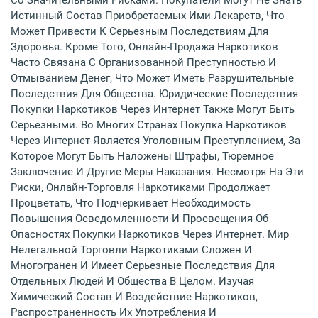
Со Значительными Рисками. Покупатели Могут Не Знать
Истинный Состав Приобретаемых Ими Лекарств, Что
Может Привести К Серьезным Последствиям Для
Здоровья. Кроме Того, Онлайн-Продажа Наркотиков
Часто Связана С Организованной Преступностью И
Отмыванием Денег, Что Может Иметь Разрушительные
Последствия Для Общества. Юридические Последствия
Покупки Наркотиков Через Интернет Также Могут Быть
Серьезными. Во Многих Странах Покупка Наркотиков
Через Интернет Является Уголовным Преступлением, За
Которое Могут Быть Наложены Штрафы, Тюремное
Заключение И Другие Меры Наказания. Несмотря На Эти
Риски, Онлайн-Торговля Наркотиками Продолжает
Процветать, Что Подчеркивает Необходимость
Повышения Осведомленности И Просвещения Об
Опасностях Покупки Наркотиков Через Интернет. Мир
Нелегальной Торговли Наркотиками Сложен И
Многогранен И Имеет Серьезные Последствия Для
Отдельных Людей И Общества В Целом. Изучая
Химический Состав И Воздействие Наркотиков,
Распространенность Их Употребления И