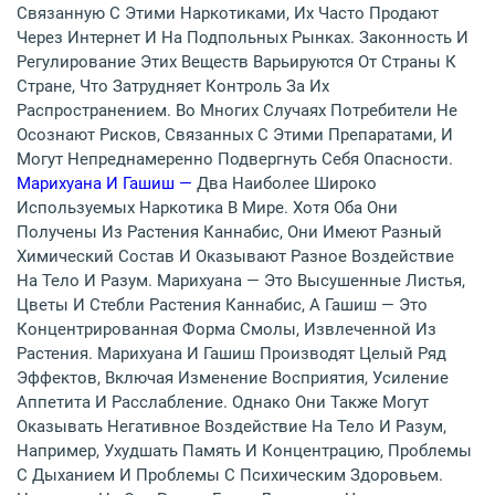
Связанную С Этими Наркотиками, Их Часто Продают
Через Интернет И На Подпольных Рынках. Законность И
Регулирование Этих Веществ Варьируются От Страны К
Стране, Что Затрудняет Контроль За Их
Распространением. Во Многих Случаях Потребители Не
Осознают Рисков, Связанных С Этими Препаратами, И
Могут Непреднамеренно Подвергнуть Себя Опасности.
Марихуана И Гашиш —
Два Наиболее Широко
Используемых Наркотика В Мире. Хотя Оба Они
Получены Из Растения Каннабис, Они Имеют Разный
Химический Состав И Оказывают Разное Воздействие
На Тело И Разум. Марихуана — Это Высушенные Листья,
Цветы И Стебли Растения Каннабис, А Гашиш — Это
Концентрированная Форма Смолы, Извлеченной Из
Растения. Марихуана И Гашиш Производят Целый Ряд
Эффектов, Включая Изменение Восприятия, Усиление
Аппетита И Расслабление. Однако Они Также Могут
Оказывать Негативное Воздействие На Тело И Разум,
Например, Ухудшать Память И Концентрацию, Проблемы
С Дыханием И Проблемы С Психическим Здоровьем.